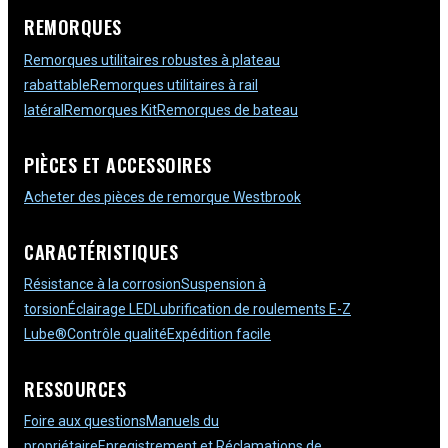
REMORQUES
Remorques utilitaires robustes à plateau
rabattable
Remorques utilitaires à rail
latéral
Remorques Kit
Remorques de bateau
PIÈCES ET ACCESSOIRES
Acheter des pièces de remorque Westbrook
CARACTÉRISTIQUES
Résistance à la corrosion
Suspension à
torsion
Éclairage LED
Lubrification de roulements E-Z
Lube®
Contrôle qualité
Expédition facile
RESSOURCES
Foire aux questions
Manuels du
propriétaire
Enregistrement et Réclamations de