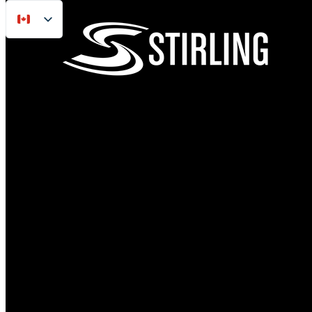
FR
Passer au contenu principal
Sauter au pied de page
EN
ES
Accueil
/
Modèles de remorques
/
Remorque utilitaire à côtés pleins de 4' x 7' avec h
paysager de 3' et hayon avant style caisson