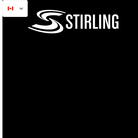
FR
Passer au contenu principal
Sauter au pied de page
EN
ES
Remorques de bateau
Remorques légères pour bateaux conçues