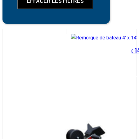
EFFACER LES FILTRES
Remorque de bateau 4’ x 1
MODÈLE # 48-168-BT14
VOIR LA BANDE-ANNO