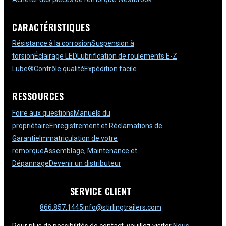
CARACTÉRISTIQUES
Résistance à la corrosion
Suspension à
torsion
Éclairage LED
Lubrification de roulements E-Z
Lube®
Contrôle qualité
Expédition facile
RESSOURCES
Foire aux questions
Manuels du
propriétaire
Enregistrement et Réclamations de
Garantie
Immatriculation de votre
remorque
Assemblage, Maintenance et
Dépannage
Devenir un distributeur
SERVICE CLIENT
866.857.1445
info@stirlingtrailers.com
Pour plus de possibilités de contact, veuillez visiter
Nous