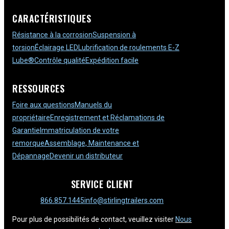
CARACTÉRISTIQUES
Résistance à la corrosion
Suspension à
torsion
Éclairage LED
Lubrification de roulements E-Z
Lube®
Contrôle qualité
Expédition facile
RESSOURCES
Foire aux questions
Manuels du
propriétaire
Enregistrement et Réclamations de
Garantie
Immatriculation de votre
remorque
Assemblage, Maintenance et
Dépannage
Devenir un distributeur
SERVICE CLIENT
866.857.1445
info@stirlingtrailers.com
Pour plus de possibilités de contact, veuillez visiter
Nous