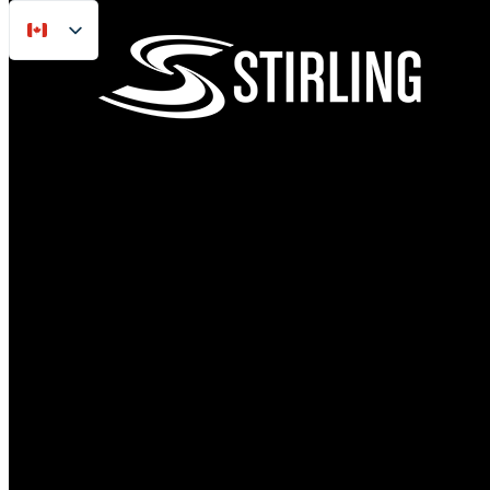
FR
Passer au contenu principal
Sauter au pied de page
EN
ES
Accueil
/
Modèles de remorques
/
Remorque de bateau 4’ x 13’